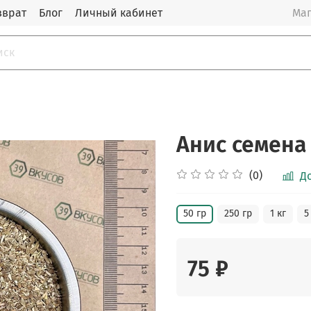
зврат
Блог
Личный кабинет
Маг
Анис семена
(0)
Д
50 гр
250 гр
1 кг
5
75 ₽